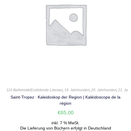
110 Belletristik/Erzählende Literatur
,
19. Jahrhundert
,
20. Jahrhundert
,
21. Jah
Saint-Tropez : Kaleidoskop der Region | Kaléidoscope de la
région
€
65,00
inkl. 7 % MwSt.
Die Lieferung von Büchern erfolgt in Deutschland