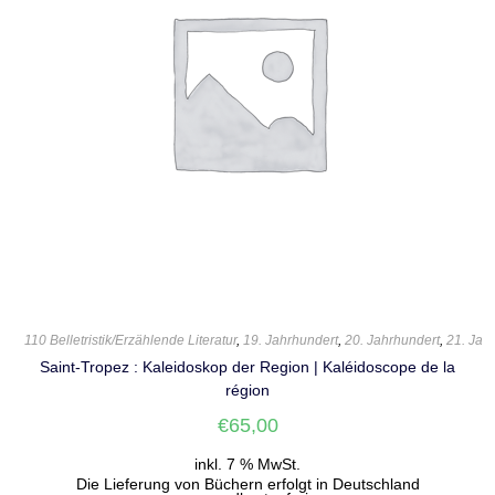
110 Belletristik/Erzählende Literatur
,
19. Jahrhundert
,
20. Jahrhundert
,
21. Jah
Saint-Tropez : Kaleidoskop der Region | Kaléidoscope de la
région
€
65,00
inkl. 7 % MwSt.
Die Lieferung von Büchern erfolgt in Deutschland