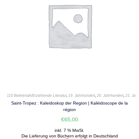
110 Belletristik/Erzählende Literatur
,
19. Jahrhundert
,
20. Jahrhundert
,
21. Jah
Saint-Tropez : Kaleidoskop der Region | Kaléidoscope de la
région
€
65,00
inkl. 7 % MwSt.
Die Lieferung von Büchern erfolgt in Deutschland