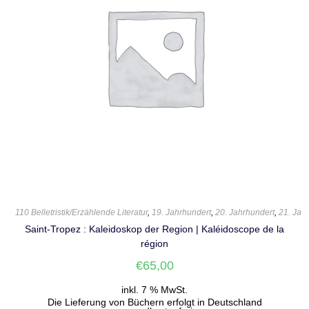
110 Belletristik/Erzählende Literatur
,
19. Jahrhundert
,
20. Jahrhundert
,
21. Jah
Saint-Tropez : Kaleidoskop der Region | Kaléidoscope de la
région
€
65,00
inkl. 7 % MwSt.
Die Lieferung von Büchern erfolgt in Deutschland